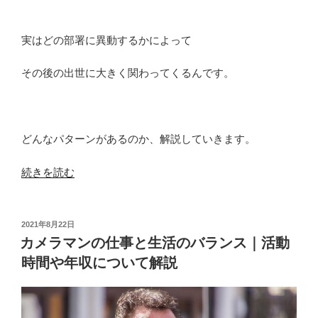
実はどの部署に異動するかによって
その後の出世に大きく関わってくるんです。
どんなパターンがあるのか、解説していきます。
“テ
続きを読む
レ
ビ
局
投
2021年8月22日
稿
の
カメラマンの仕事と生活のバランス｜活動
日:
部
時間や年収について解説
署
異
動