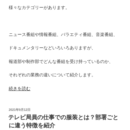
情”
の
様々なカテゴリーがあります。
ニュース番組や情報番組、バラエティ番組、音楽番組、
ドキュメンタリーなどいろいろありますが、
報道部や制作部でどんな番組を受け持っているのか、
それぞれの業務の違いについて紹介します。
“ニ
続きを読む
ュ
ー
ス
投
2021年9月12日
稿
番
テレビ局員の仕事での服装とは？部署ごと
日:
組
に違う特徴を紹介
と