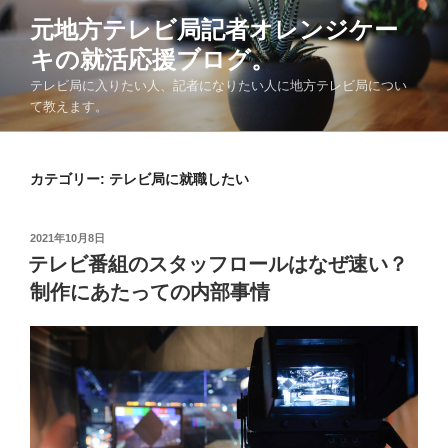
コ
元地方テレビ局記者オレンジケー
ン
キの就活応援ブログ。
テ
ン
テレビ局に入りたい人、記者になりたい人に地方テレビ局につい
ツ
て教えます。
へ
ス
キ
カテゴリー:
テレビ局に就職したい
ッ
プ
投
2021年10月8日
稿
テレビ番組のスタッフロールはなぜ速い？
日:
制作にあたっての内部事情