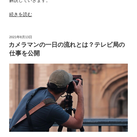
解説していきます。
“カ
続きを読む
メ
ラ
マ
投
2021年8月13日
稿
ン
カメラマンの一日の流れとは？テレビ局の
日:
の
仕事を公開
仕
事
と
生
活
の
バ
ラ
ン
ス
｜