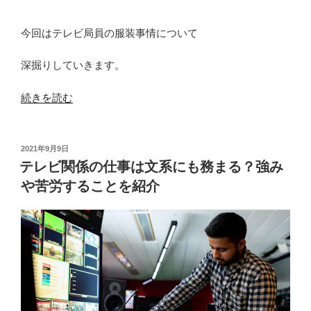
今回はテレビ局員の服装事情について
深掘りしていきます。
“テ
続きを読む
レ
ビ
局
投
2021年9月9日
稿
員
テレビ関係の仕事は文系にも務まる？強み
日:
の
や苦労することを紹介
仕
事
で
の
服
装
と