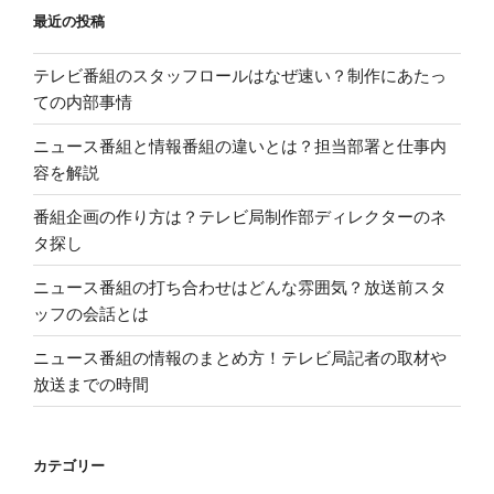
用
最近の投稿
り
さ
れ
テレビ番組のスタッフロールはなぜ速い？制作にあたっ
る
ての内部事情
社
員
ニュース番組と情報番組の違いとは？担当部署と仕事内
の
容を解説
特
番組企画の作り方は？テレビ局制作部ディレクターのネ
徴
タ探し
と
は”
ニュース番組の打ち合わせはどんな雰囲気？放送前スタ
の
ッフの会話とは
ニュース番組の情報のまとめ方！テレビ局記者の取材や
放送までの時間
カテゴリー