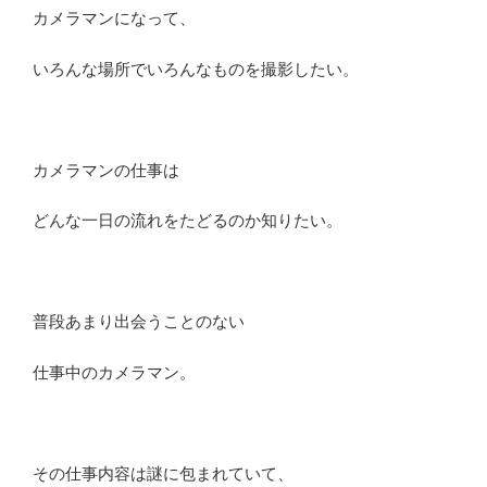
活
カメラマンになって、
動
時
いろんな場所でいろんなものを撮影したい。
間
や
年
収
カメラマンの仕事は
に
つ
どんな一日の流れをたどるのか知りたい。
い
て
解
説”
普段あまり出会うことのない
の
仕事中のカメラマン。
その仕事内容は謎に包まれていて、