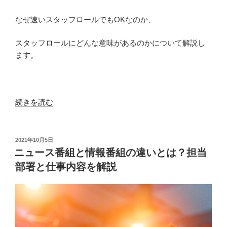
なぜ速いスタッフロールでもOKなのか、
スタッフロールにどんな意味があるのかについて解説し
ます。
“テ
続きを読む
レ
ビ
番
投
2021年10月5日
稿
組
ニュース番組と情報番組の違いとは？担当
日:
の
部署と仕事内容を解説
ス
タ
ッ
フ
ロ