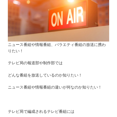
ー
ル
は
な
ぜ
速
い？
ニュース番組や情報番組、バラエティ番組の放送に携わ
制
りたい！
作
に
テレビ局の報道部や制作部では
あ
た
どんな番組を放送しているのか知りたい！
っ
て
ニュース番組や情報番組の違いが何なのか知りたい！
の
内
部
事
テレビ局で編成されるテレビ番組には