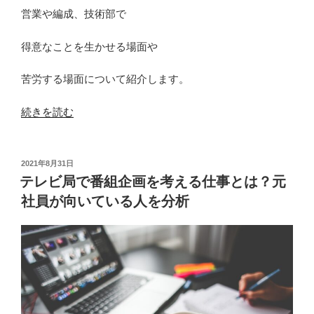
営業や編成、技術部で
得意なことを生かせる場面や
苦労する場面について紹介します。
“テ
続きを読む
レ
ビ
関
投
2021年8月31日
稿
係
テレビ局で番組企画を考える仕事とは？元
日:
の
社員が向いている人を分析
仕
事
は
文
系
に
も