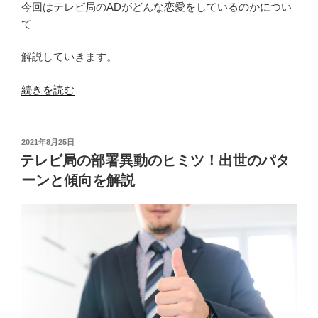
今回はテレビ局のADがどんな恋愛をしているのかについ
て
解説していきます。
“テ
続きを読む
レ
ビ
局
投
2021年8月25日
稿
AD
テレビ局の部署異動のヒミツ！出世のパタ
日:
の
ーンと傾向を解説
恋
愛
と
は？
社
内
で
の