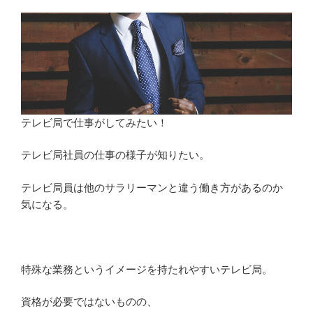
情
報
番
組
の
違
い
テレビ局で仕事がしてみたい！
と
は？
テレビ局社員の仕事の様子が知りたい。
担
当
テレビ局員は他のサラリーマンと違う働き方があるのか
部
気になる。
署
と
仕
事
特殊な業務というイメージを持たれやすいテレビ局。
内
容
資格が必要ではないものの、