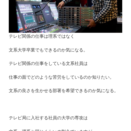
は？
部
署
ご
と
に
テレビ関係の仕事は理系ではなく
違
文系大学卒業でもできるのか気になる。
う
特
テレビ関係の仕事をしている文系社員は
徴
を
仕事の面でどのような苦労をしているのか知りたい。
紹
介”
文系の良さを生かせる部署を希望できるのか気になる。
の
テレビ局に入社する社員の大学の専攻は