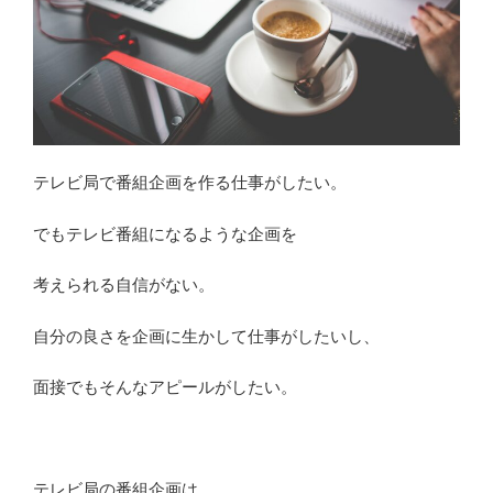
務
ま
る？
強
み
や
テレビ局で番組企画を作る仕事がしたい。
苦
労
でもテレビ番組になるような企画を
す
る
考えられる自信がない。
こ
と
自分の良さを企画に生かして仕事がしたいし、
を
紹
面接でもそんなアピールがしたい。
介”
の
テレビ局の番組企画は