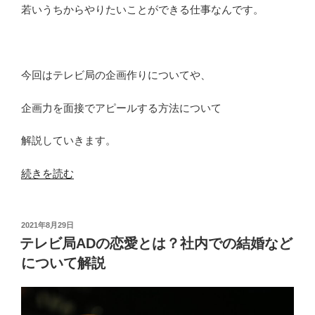
若いうちからやりたいことができる仕事なんです。
今回はテレビ局の企画作りについてや、
企画力を面接でアピールする方法について
解説していきます。
“テ
続きを読む
レ
ビ
局
投
2021年8月29日
稿
で
テレビ局ADの恋愛とは？社内での結婚など
日:
番
について解説
組
企
画