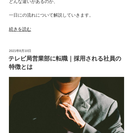
どんな違いがあるのか、
一日にの流れについて解説していきます。
“カ
続きを読む
メ
ラ
マ
投
2021年8月10日
稿
ン
テレビ局営業部に転職｜採用される社員の
日:
の
特徴とは
一
日
の
流
れ
と
は？
テ
レ