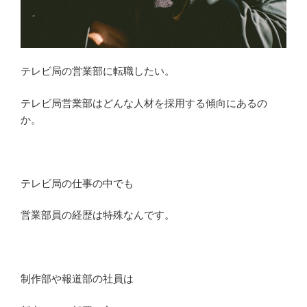
ビ
局
の
仕
テレビ局の営業部に転職したい。
事
を
テレビ局営業部はどんな人材を採用する傾向にあるの
公
か。
開”
の
テレビ局の仕事の中でも
営業部員の経歴は特殊なんです。
制作部や報道部の社員は