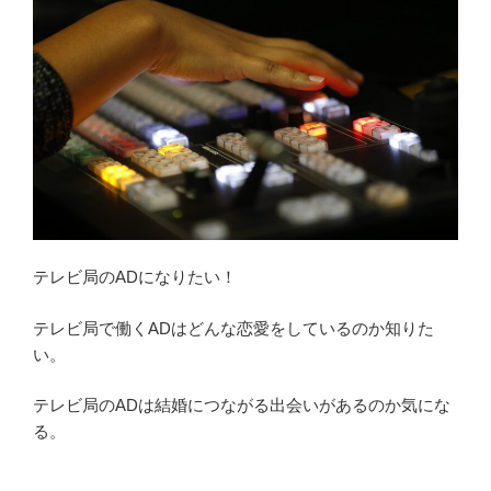
を
考
え
る
仕
事
と
は？
元
社
テレビ局のADになりたい！
員
が
テレビ局で働くADはどんな恋愛をしているのか知りた
向
い。
い
て
テレビ局のADは結婚につながる出会いがあるのか気にな
い
る。
る
人
を