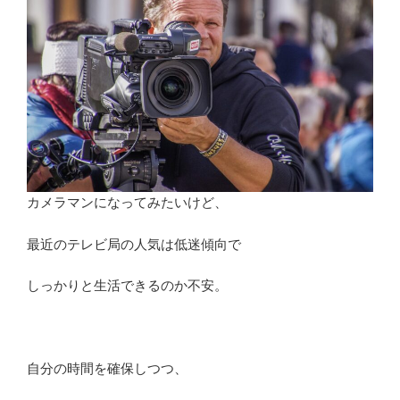
の
ヒ
ミ
ツ！
出
世
の
パ
タ
ー
カメラマンになってみたいけど、
ン
最近のテレビ局の人気は低迷傾向で
と
傾
しっかりと生活できるのか不安。
向
を
解
説”
自分の時間を確保しつつ、
の