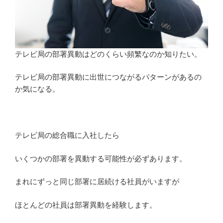
結
婚
な
ど
テレビ局の部署異動はどのくらい頻繁なのか知りたい。
に
つ
テレビ局の部署異動に出世につながるパターンがあるの
い
か気になる。
て
解
説”
の
テレビ局の総合職に入社したら
いくつかの部署を異動する可能性が必ずあります。
まれにずっと同じ部署に居続ける社員がいますが
ほとんどの社員は部署異動を経験します。