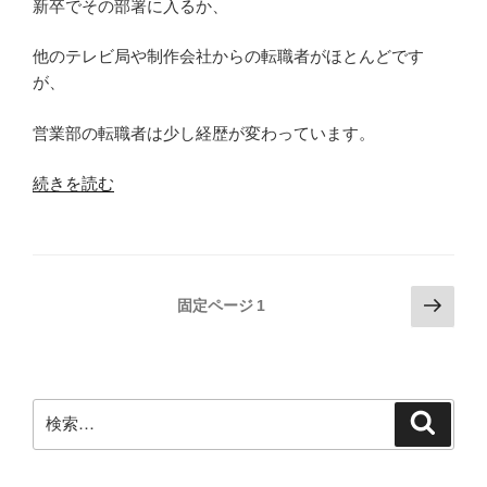
新卒でその部署に入るか、
他のテレビ局や制作会社からの転職者がほとんどです
が、
営業部の転職者は少し経歴が変わっています。
“テ
続きを読む
レ
ビ
局
営
投
次
固定ページ
1
業
の
稿
部
ペ
の
に
ー
ペ
転
ジ
検
職
検
ー
索
索:
｜
ジ
採
送