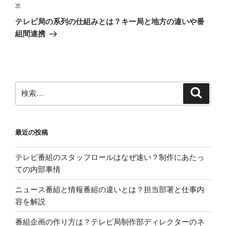
ゲ
次
次
の
ー
テレビ局の系列の仕組みとは？キー局と地方の違いや番
投
シ
組間連携
稿
ョ
ン
検
検
索
索:
最近の投稿
テレビ番組のスタッフロールはなぜ速い？制作にあたっ
ての内部事情
ニュース番組と情報番組の違いとは？担当部署と仕事内
容を解説
番組企画の作り方は？テレビ局制作部ディレクターのネ