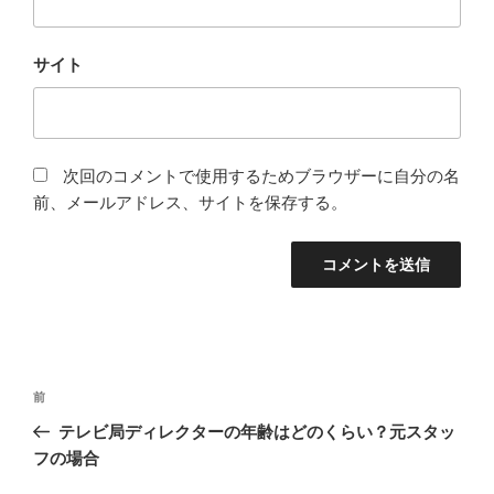
サイト
次回のコメントで使用するためブラウザーに自分の名
前、メールアドレス、サイトを保存する。
投
前
前
稿
の
テレビ局ディレクターの年齢はどのくらい？元スタッ
ナ
投
フの場合
ビ
稿