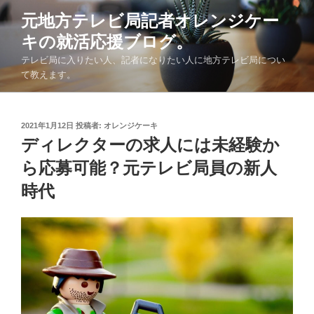
コ
元地方テレビ局記者オレンジケー
ン
キの就活応援ブログ。
テ
ン
テレビ局に入りたい人、記者になりたい人に地方テレビ局につい
ツ
て教えます。
へ
ス
キ
投
2021年1月12日
投稿者:
オレンジケーキ
稿
ディレクターの求人には未経験か
ッ
日:
プ
ら応募可能？元テレビ局員の新人
時代