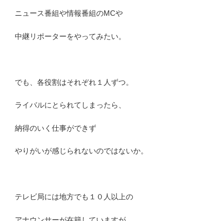
つ
ニュース番組や情報番組のMCや
い
て
中継リポーターをやってみたい。
解
説”
の
でも、各役割はそれぞれ１人ずつ。
ライバルにとられてしまったら、
納得のいく仕事ができず
やりがいが感じられないのではないか。
テレビ局には地方でも１０人以上の
アナウンサーが在籍していますが、