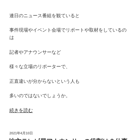
連日のニュース番組を観ていると
事件現場やイベント会場でリポートや取材をしているの
は
記者やアナウンサーなど
様々な立場のリポーターで、
正直違いが分からないという人も
多いのではないでしょうか。
“記
続きを読む
者
と
ア
投
2021年4月10日
稿
ナ