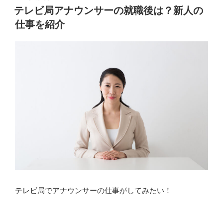
稿
ビ
テレビ局アナウンサーの就職後は？新人の
日:
局
仕事を紹介
ア
ナ
ウ
ン
サ
ー
の
役
割
は？
仕
事
内
容
テレビ局でアナウンサーの仕事がしてみたい！
の
特