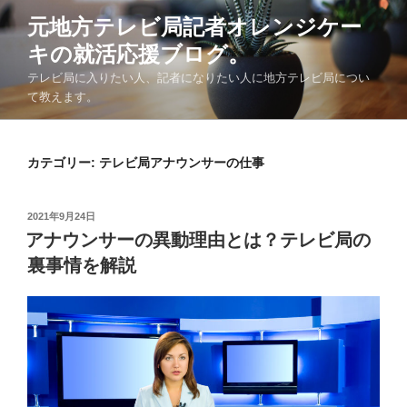
コ
元地方テレビ局記者オレンジケー
ン
キの就活応援ブログ。
テ
ン
テレビ局に入りたい人、記者になりたい人に地方テレビ局につい
ツ
て教えます。
へ
ス
キ
カテゴリー:
テレビ局アナウンサーの仕事
ッ
プ
投
2021年9月24日
稿
アナウンサーの異動理由とは？テレビ局の
日:
裏事情を解説