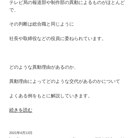
テレビ局の報道部や制作部の異動によるものがほとんど
で、
その判断は総合職と同じように
社長や取締役などの役員に委ねられています。
どのような異動理由があるのか、
異動理由によってどのような交代があるのかについて
よくある例をもとに解説していきます。
“ア
続きを読む
ナ
ウ
ン
投
2021年4月13日
稿