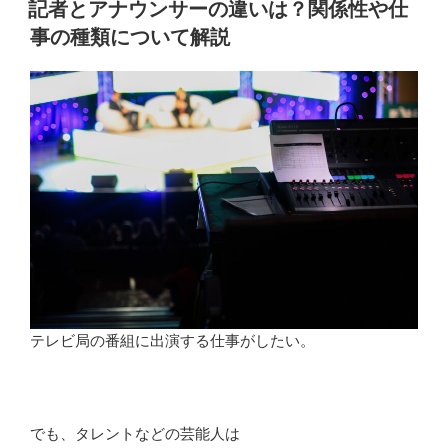
サ
記者とアナウンサーの違いは？関係性や仕
日:
ー
事の種類について解説
の
異
動
理
由
と
は？
テ
レ
ビ
局
の
裏
テレビ局の番組に出演する仕事がしたい。
事
情
を
でも、タレントなどの芸能人は
解