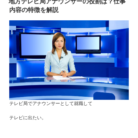
地方テレビ局アナウンサーの役割は？仕事
日:
ウ
内容の特徴を解説
ン
サ
ー
の
違
い
は？
関
係
性
や
仕
テレビ局でアナウンサーとして就職して
事
の
テレビに出たい。
種
類
に