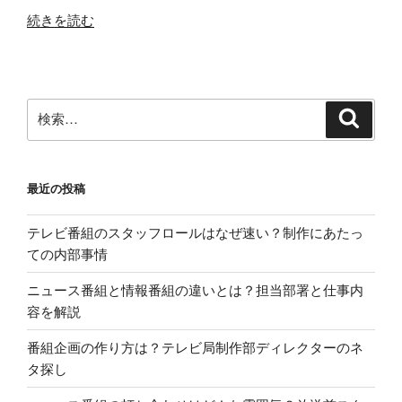
“テ
続きを読む
レ
ビ
局
ア
検
検
ナ
索
索:
ウ
ン
最近の投稿
サ
ー
テレビ番組のスタッフロールはなぜ速い？制作にあたっ
の
ての内部事情
就
職
ニュース番組と情報番組の違いとは？担当部署と仕事内
後
容を解説
は？
新
番組企画の作り方は？テレビ局制作部ディレクターのネ
人
タ探し
の