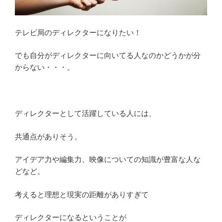
種
類
テレビ局のディレクターになりたい！
ご
と
でも自分がディレクターに向いてる人なのかどうかが分
の
からない・・・。
面
接
対
策
ディレクターとして活躍している人には、
を
紹
共通点がありそう。
介”
の
アイデア力や編集力、映像についての知識が豊富な人な
どなど。
考えると理想と現実の距離がありすぎて
ディレクターになるということが