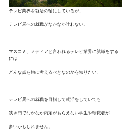
の
テレビ業界を就活の軸にしているが、
出
身
テレビ局への就職がなかなか叶わない。
大
学
を
元
マスコミ、メディアと言われるテレビ業界に就職をする
ス
には
タ
ッ
どんな点を軸に考えるべきなのかを知りたい。
フ
が
紹
介”
テレビ局への就職を目指して就活をしていても
の
狭き門でなかなか内定がもらえない学生や転職者が
多いかもしれません。