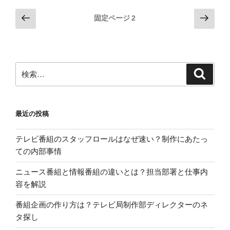
で
投
前
次
固定ページ
2
自
の
の
稿
己
ペ
ペ
の
PR
ー
ー
ペ
を
ジ
ジ
検
求
検
ー
索
索:
め
ジ
ら
送
れ
最近の投稿
り
た
ら？
テレビ番組のスタッフロールはなぜ速い？制作にあたっ
例
ての内部事情
文
も
ニュース番組と情報番組の違いとは？担当部署と仕事内
紹
容を解説
介”
番組企画の作り方は？テレビ局制作部ディレクターのネ
の
タ探し