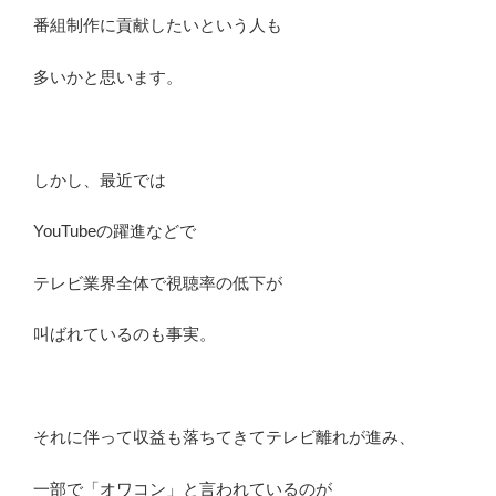
紹
番組制作に貢献したいという人も
介”
の
多いかと思います。
しかし、最近では
YouTubeの躍進などで
テレビ業界全体で視聴率の低下が
叫ばれているのも事実。
それに伴って収益も落ちてきてテレビ離れが進み、
一部で「オワコン」と言われているのが