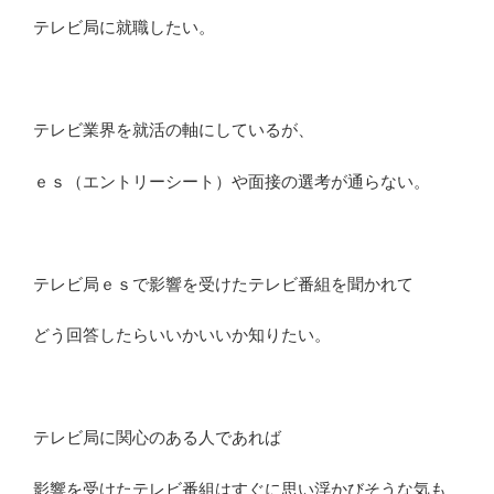
メ
テレビ局に就職したい。
デ
ィ
ア
就
テレビ業界を就活の軸にしているが、
職
の
ｅｓ（エントリーシート）や面接の選考が通らない。
経
験
談”
の
テレビ局ｅｓで影響を受けたテレビ番組を聞かれて
どう回答したらいいかいいか知りたい。
テレビ局に関心のある人であれば
影響を受けたテレビ番組はすぐに思い浮かびそうな気も