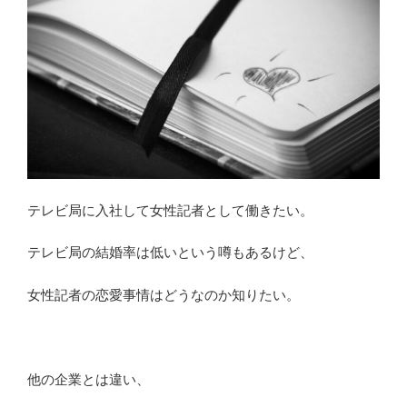
厳
し
い？
視
聴
率
や
人
気
テレビ局に入社して女性記者として働きたい。
の
面
テレビ局の結婚率は低いという噂もあるけど、
で
元
女性記者の恋愛事情はどうなのか知りたい。
社
員
が
分
他の企業とは違い、
析”