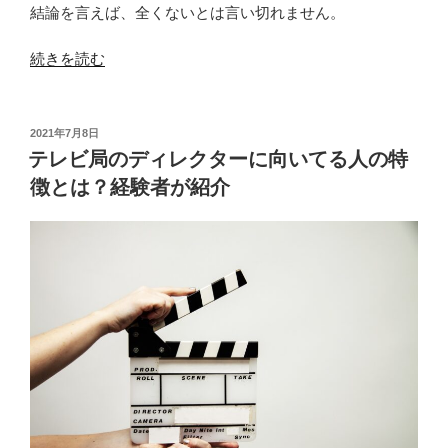
結論を言えば、全くないとは言い切れません。
“テ
続きを読む
レ
ビ
局
投
2021年7月8日
稿
に
テレビ局のディレクターに向いてる人の特
日:
就
徴とは？経験者が紹介
職
で
き
る
人
の
サ
ー
ク
ル
は？