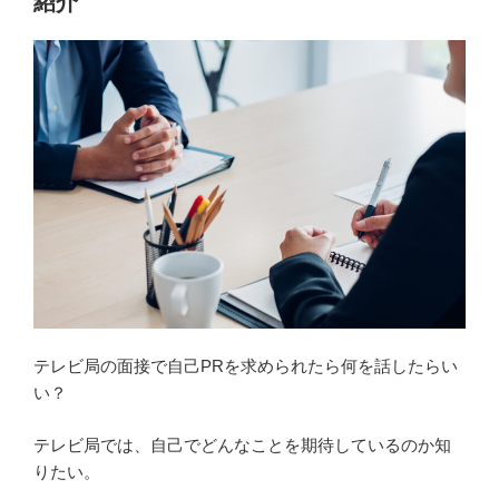
紹介
テ
レ
ビ
番
組
を
聞
か
れ
た
ら？
ｅ
ｓ
テレビ局の面接で自己PRを求められたら何を話したらい
の
い？
書
き
テレビ局では、自己でどんなことを期待しているのか知
方
りたい。
を