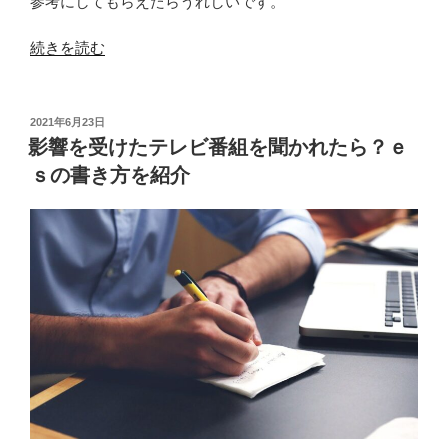
参考にしてもらえたらうれしいです。
“テ
続きを読む
レ
ビ
業
投
2021年6月23日
稿
界
影響を受けたテレビ番組を聞かれたら？ｅ
日:
を
ｓの書き方を紹介
就
活
の
軸
に
｜
マ
ス
コ
ミ
や