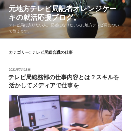
コ
元地方テレビ局記者オレンジケー
ン
キの就活応援ブログ。
テ
ン
テレビ局に入りたい人、記者になりたい人に地方テレビ局につい
ツ
て教えます。
へ
ス
キ
カテゴリー:
テレビ局総合職の仕事
ッ
プ
投
2021年7月18日
稿
テレビ局総務部の仕事内容とは？スキルを
日:
活かしてメディアで仕事を