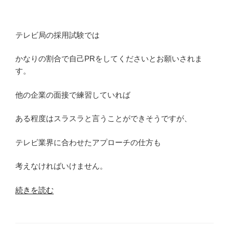
紹
介”
の
テレビ局の採用試験では
かなりの割合で自己PRをしてくださいとお願いされま
す。
他の企業の面接で練習していれば
ある程度はスラスラと言うことができそうですが、
テレビ業界に合わせたアプローチの仕方も
考えなければいけません。
“テ
続きを読む
レ
ビ
局