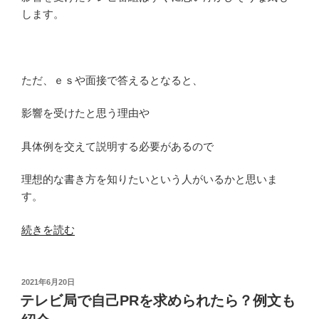
します。
ただ、ｅｓや面接で答えるとなると、
影響を受けたと思う理由や
具体例を交えて説明する必要があるので
理想的な書き方を知りたいという人がいるかと思いま
す。
“影
続きを読む
響
を
受
投
2021年6月20日
稿
け
テレビ局で自己PRを求められたら？例文も
日:
た