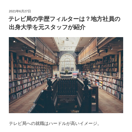
記
者
投
2021年6月27日
稿
の
テレビ局の学歴フィルターは？地方社員の
日:
恋
出身大学を元スタッフが紹介
愛
事
情
と
は？
元
同
僚
や
ア
ナ
ウ
ン
テレビ局への就職はハードルが高いイメージ。
サ
ー