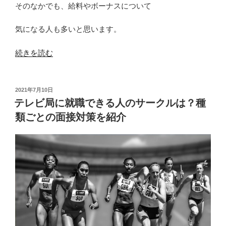
そのなかでも、給料やボーナスについて
気になる人も多いと思います。
“テ
続きを読む
レ
ビ
局
投
2021年7月10日
稿
の
テレビ局に就職できる人のサークルは？種
日:
ボ
類ごとの面接対策を紹介
ー
ナ
ス
は
ど
れ
く
ら
い？