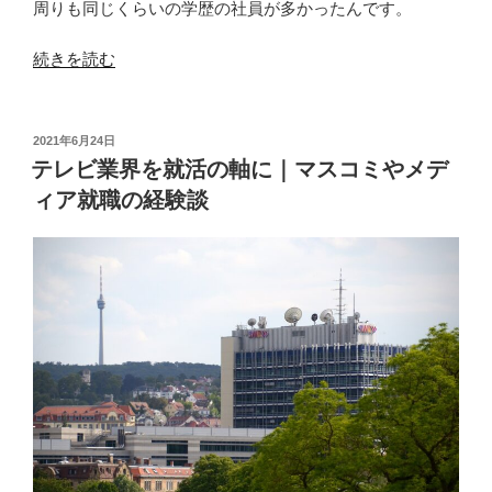
周りも同じくらいの学歴の社員が多かったんです。
“テ
続きを読む
レ
ビ
局
投
2021年6月24日
稿
の
テレビ業界を就活の軸に｜マスコミやメデ
日:
学
ィア就職の経験談
歴
フ
ィ
ル
タ
ー
は？
地
方
社
員