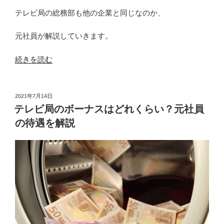
テレビ局の総務部も他の企業と同じなのか、
元社員が解説していきます。
“テ
続きを読む
レ
ビ
局
投
2021年7月14日
稿
総
テレビ局のボーナスはどれくらい？元社員
日:
務
の待遇を解説
部
の
仕
事
内
容
と
は？