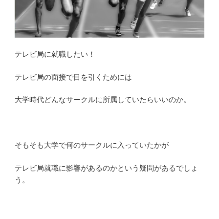
元
社
員
の
テレビ局に就職したい！
待
遇
テレビ局の面接で目を引くためには
を
解
大学時代どんなサークルに所属していたらいいのか。
説”
の
そもそも大学で何のサークルに入っていたかが
テレビ局就職に影響があるのかという疑問があるでしょ
う。