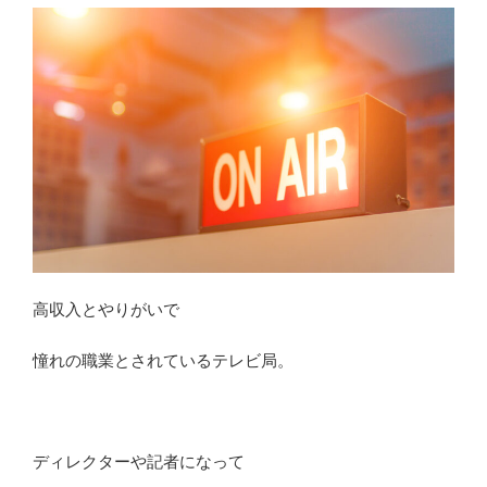
レ
ク
タ
ー
に
向
い
て
る
人
の
特
高収入とやりがいで
徴
と
憧れの職業とされているテレビ局。
は？
経
験
者
ディレクターや記者になって
が