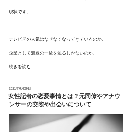
現状です。
テレビ局の人気はなぜなくなってきているのか、
企業として衰退の一途を辿るしかないのか。
“地
続きを読む
方
テ
レ
投
2021年6月29日
稿
ビ
女性記者の恋愛事情とは？元同僚やアナウ
日:
局
ンサーの交際や出会いについて
の
現
状
は