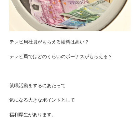
ス
キ
ル
を
活
か
テレビ局社員がもらえる給料は高い？
し
て
テレビ局ではどのくらいのボーナスがもらえる？
メ
デ
ィ
ア
就職活動をするにあたって
で
仕
気になる大きなポイントとして
事
を”
福利厚生があります。
の