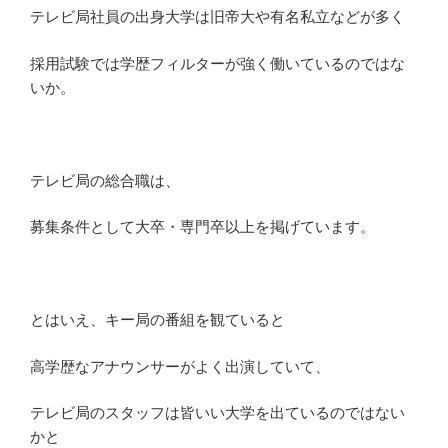
テレビ局社員の出身大学は旧帝大や有名私立などが多く
の
交
採用試験では学歴フィルターが強く働いているのではな
際
いか。
や
出
会
い
テレビ局の総合職は、
に
つ
募集条件として大卒・専門卒以上を掲げています。
い
て”
の
とはいえ、キー局の番組を観ていると
高学歴なアナウンサーがよく出演していて、
テレビ局のスタッフは皆いい大学を出ているのではない
かと