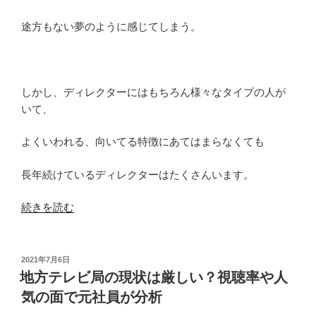
途方もない夢のように感じてしまう。
しかし、ディレクターにはもちろん様々なタイプの人が
いて、
よくいわれる、向いてる特徴にあてはまらなくても
長年続けているディレクターはたくさんいます。
“テ
続きを読む
レ
ビ
局
投
2021年7月6日
稿
の
地方テレビ局の現状は厳しい？視聴率や人
日:
デ
気の面で元社員が分析
ィ