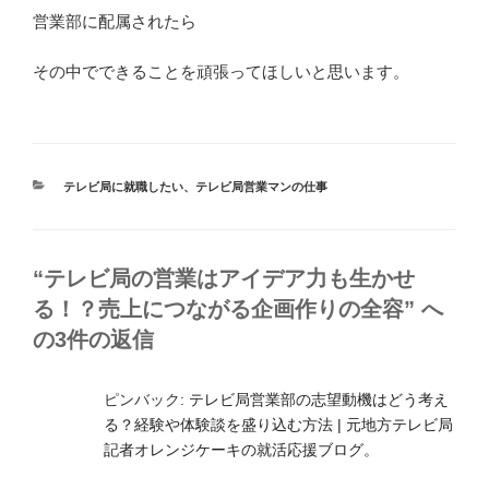
営業部に配属されたら
その中でできることを頑張ってほしいと思います。
カ
テレビ局に就職したい
、
テレビ局営業マンの仕事
テ
ゴ
リ
ー
“テレビ局の営業はアイデア力も生かせ
る！？売上につながる企画作りの全容” へ
の3件の返信
ピンバック:
テレビ局営業部の志望動機はどう考え
る？経験や体験談を盛り込む方法 | 元地方テレビ局
記者オレンジケーキの就活応援ブログ。