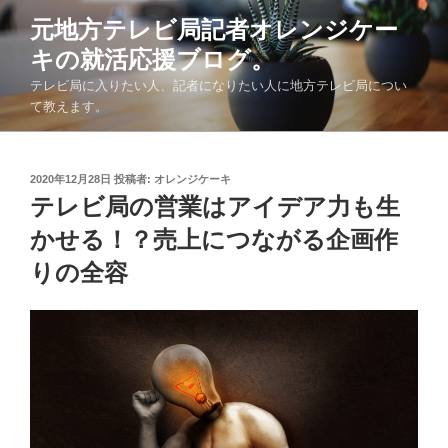
コ
元地方テレビ局記者オレンジケー
ン
キの就活応援ブログ。
テ
ン
テレビ局に入りたい人、記者になりたい人に地方テレビ局につい
ツ
て教えます。
へ
ス
キ
投
2020年12月28日
投稿者:
オレンジケーキ
稿
テレビ局の営業はアイデア力も生
ッ
日:
プ
かせる！？売上につながる企画作
りの全容