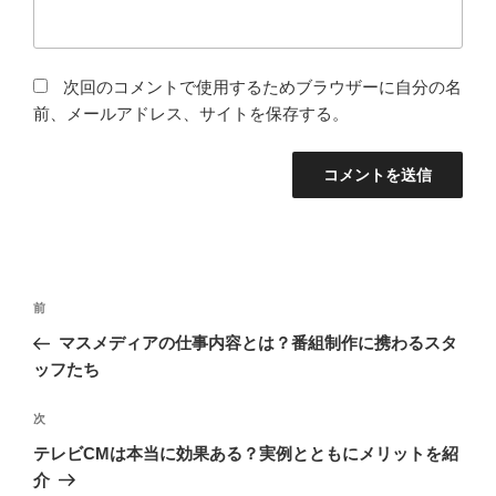
次回のコメントで使用するためブラウザーに自分の名
前、メールアドレス、サイトを保存する。
投
前
前
稿
の
マスメディアの仕事内容とは？番組制作に携わるスタ
ナ
投
ッフたち
ビ
稿
ゲ
次
次
の
ー
テレビCMは本当に効果ある？実例とともにメリットを紹
投
シ
介