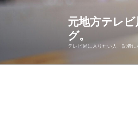
コ
ン
テ
元地方テレビ
ン
グ。
ツ
へ
テレビ局に入りたい人、記者に
ス
キ
ッ
プ