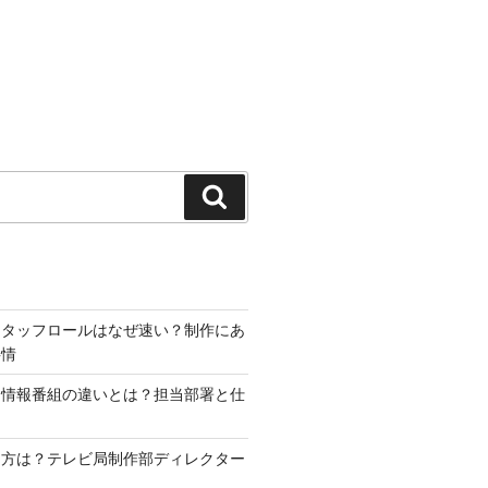
検
索
スタッフロールはなぜ速い？制作にあ
事情
と情報番組の違いとは？担当部署と仕
り方は？テレビ局制作部ディレクター