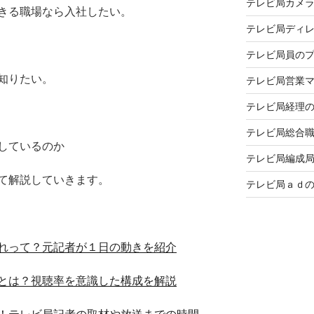
テレビ局カメ
きる職場なら入社したい。
テレビ局ディ
テレビ局員の
知りたい。
テレビ局営業
テレビ局経理
テレビ局総合
しているのか
テレビ局編成
て解説していきます。
テレビ局ａｄ
れって？元記者が１日の動きを紹介
とは？視聴率を意識した構成を解説