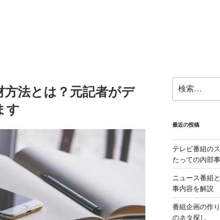
検
材方法とは？元記者がデ
索:
ます
最近の投稿
テレビ番組の
たっての内部
ニュース番組
事内容を解説
番組企画の作
のネタ探し