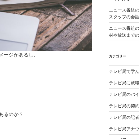
ニュース番組
スタッフの会
ニュース番組
材や放送まで
メージがあるし、
カテゴリー
テレビ局で学
テレビ局に就
テレビ局のバ
テレビ局の契
あるのか？
テレビ局の記
テレビ局アナ