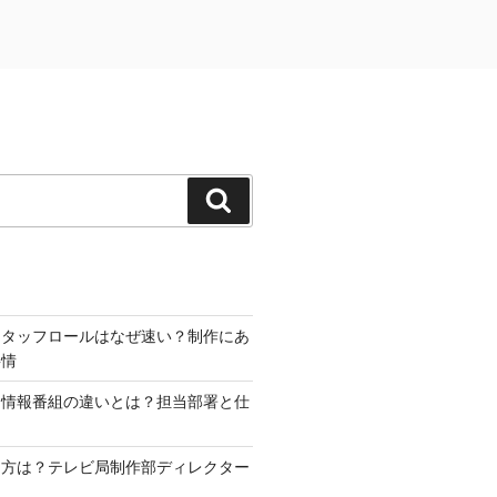
検
索
スタッフロールはなぜ速い？制作にあ
事情
と情報番組の違いとは？担当部署と仕
り方は？テレビ局制作部ディレクター