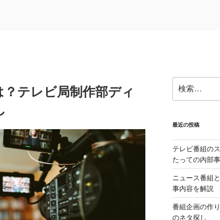
検
は？テレビ局制作部ディ
索:
し
最近の投稿
テレビ番組の
たっての内部
ニュース番組
事内容を解説
番組企画の作
のネタ探し