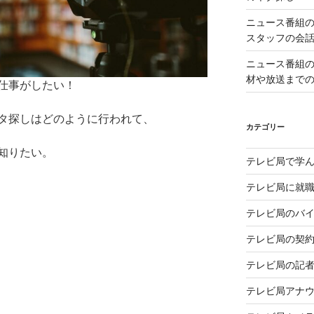
ニュース番組
スタッフの会
ニュース番組
材や放送まで
仕事がしたい！
タ探しはどのように行われて、
カテゴリー
知りたい。
テレビ局で学
テレビ局に就
テレビ局のバ
テレビ局の契
テレビ局の記
テレビ局アナ