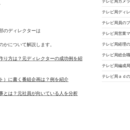
テレビ局カメ
。
テレビ局ディ
テレビ局員の
部のディレクターは
テレビ局営業
テレビ局経理
のかについて解説します。
テレビ局総合
作り方は？元ディレクターの成功例を紹
テレビ局編成
テレビ局ａｄ
ト）に書く番組企画は？例を紹介
事とは？元社員が向いている人を分析