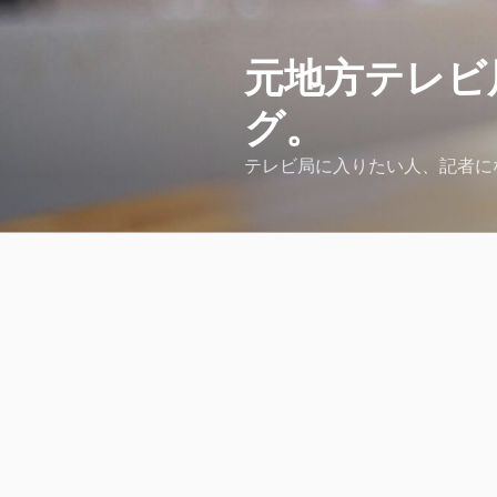
コ
ン
テ
元地方テレビ
ン
グ。
ツ
へ
テレビ局に入りたい人、記者に
ス
キ
ッ
プ