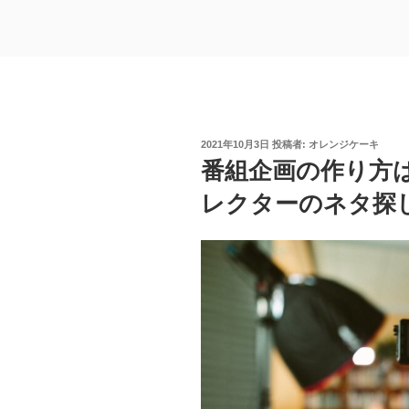
投
2021年10月3日
投稿者:
オレンジケーキ
稿
番組企画の作り方
日:
レクターのネタ探