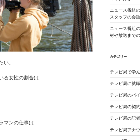
ニュース番組
スタッフの会
ニュース番組
材や放送まで
カテゴリー
たい。
テレビ局で学
いる女性の割合は
テレビ局に就
テレビ局のバ
テレビ局の契
テレビ局の記
ラマンの仕事は
テレビ局アナ