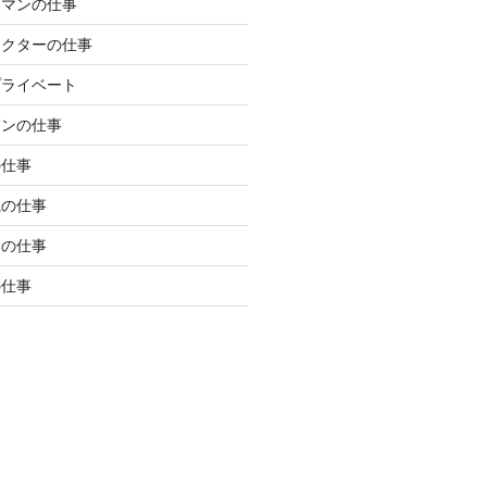
ラマンの仕事
レクターの仕事
プライベート
マンの仕事
の仕事
職の仕事
局の仕事
の仕事