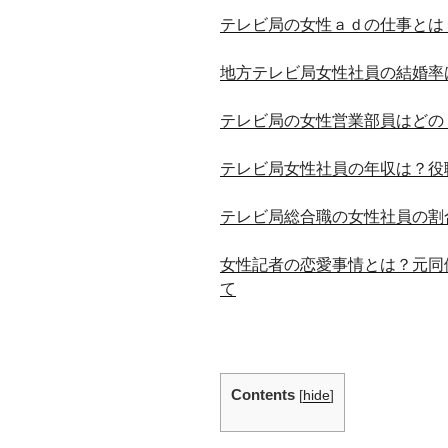
テレビ局の女性ａｄの仕事とは
地方テレビ局女性社員の結婚率
テレビ局の女性営業部員はどの
テレビ局女性社員の年収は？役
テレビ局総合職の女性社員の割
女性記者の恋愛事情とは？元同
て
Contents
[
hide
]