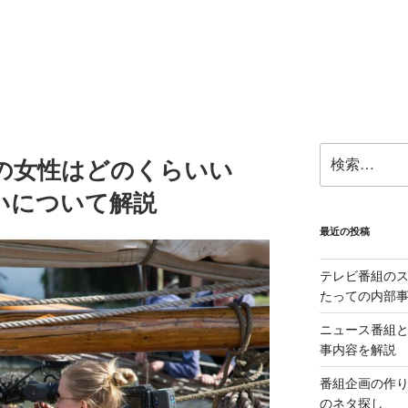
検
の女性はどのくらいい
索:
いについて解説
最近の投稿
テレビ番組の
たっての内部
ニュース番組
事内容を解説
番組企画の作
のネタ探し