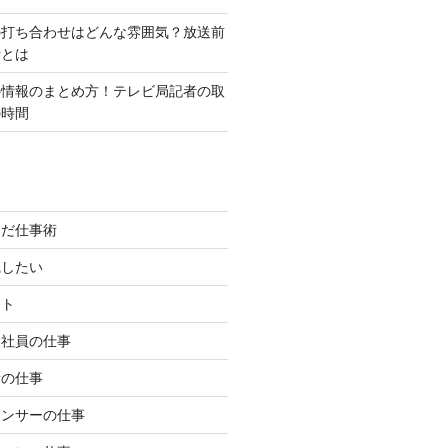
の打ち合わせはどんな雰囲気？放送前
話とは
の情報のまとめ方！テレビ局記者の取
の時間
んだ仕事術
職したい
イト
約社員の仕事
者の仕事
ウンサーの仕事