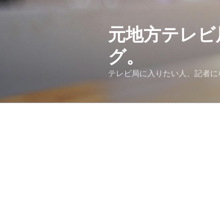
コ
ン
テ
元地方テレビ
ン
グ。
ツ
へ
テレビ局に入りたい人、記者に
ス
キ
ッ
プ