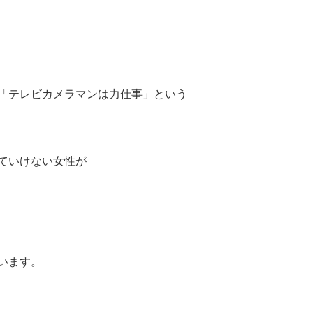
「テレビカメラマンは力仕事」という
ていけない女性が
います。