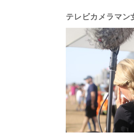
テレビカメラマン