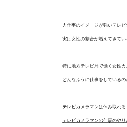
力仕事のイメージが強いテレビ
実は女性の割合が増えてきてい
特に地方テレビ局で働く女性カ
どんなふうに仕事をしているの
テレビカメラマンは休み取れる
テレビカメラマンの仕事のやり