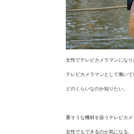
女性でテレビカメラマンになり
テレビカメラマンとして働いて
どのくらいなのか知りたい。
重そうな機材を扱うテレビカメ
女性でもできるのか気になる。