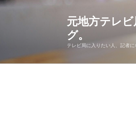
コ
ン
テ
元地方テレビ
ン
グ。
ツ
へ
テレビ局に入りたい人、記者に
ス
キ
ッ
プ