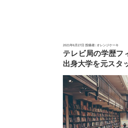
投
2021年6月27日
投稿者:
オレンジケーキ
稿
テレビ局の学歴フ
日:
出身大学を元スタ