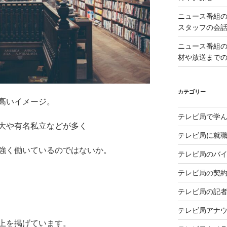
ニュース番組
スタッフの会
ニュース番組
材や放送まで
カテゴリー
高いイメージ。
テレビ局で学
大や有名私立などが多く
テレビ局に就
強く働いているのではないか。
テレビ局のバ
テレビ局の契
テレビ局の記
テレビ局アナ
上を掲げています。