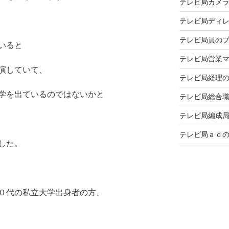
テレビ局カメ
テレビ局ディ
テレビ局員の
いると
テレビ局営業
演していて、
テレビ局経理
学を出ているのではないかと
テレビ局総合
テレビ局編成
テレビ局ａｄ
した。
０代の私立大学出身者の方、