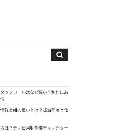
検
索
スタッフロールはなぜ速い？制作にあ
事情
と情報番組の違いとは？担当部署と仕
り方は？テレビ局制作部ディレクター