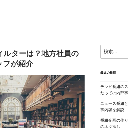
検
ィルターは？地方社員の
索:
ッフが紹介
最近の投稿
テレビ番組の
たっての内部
ニュース番組
事内容を解説
番組企画の作
のネタ探し