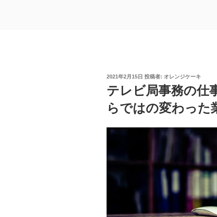
投
2021年2月15日
投稿者:
オレンジケーキ
稿
テレビ局事務の仕
日:
らではの変わった