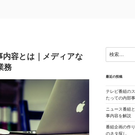
検
事内容とは｜メディアな
索:
業務
最近の投稿
テレビ番組の
たっての内部
ニュース番組
事内容を解説
番組企画の作
のネタ探し