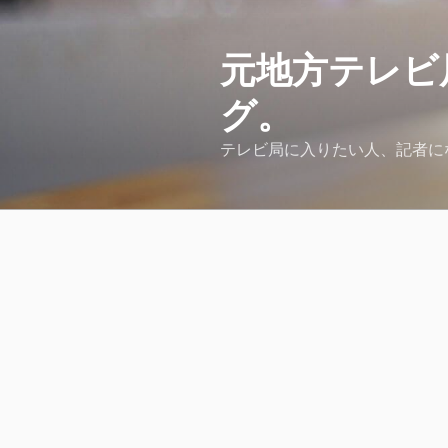
コ
ン
テ
元地方テレビ
ン
グ。
ツ
へ
テレビ局に入りたい人、記者に
ス
キ
ッ
プ