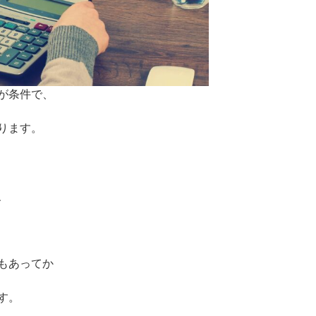
が条件で、
ります。
、
もあってか
す。