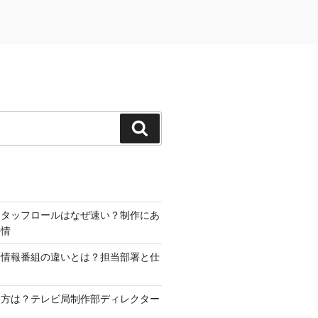
検
索
スタッフロールはなぜ速い？制作にあ
事情
と情報番組の違いとは？担当部署と仕
り方は？テレビ局制作部ディレクター