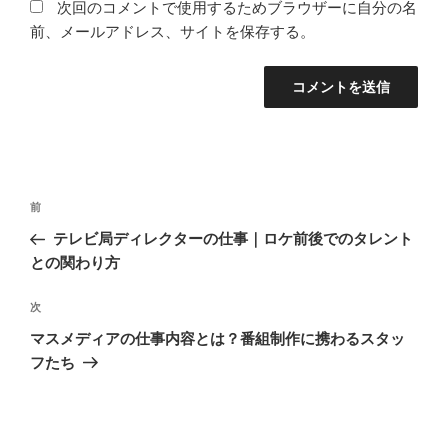
次回のコメントで使用するためブラウザーに自分の名
前、メールアドレス、サイトを保存する。
投
前
前
稿
の
テレビ局ディレクターの仕事｜ロケ前後でのタレント
ナ
投
との関わり方
ビ
稿
ゲ
次
次
の
ー
マスメディアの仕事内容とは？番組制作に携わるスタッ
投
シ
フたち
稿
ョ
ン