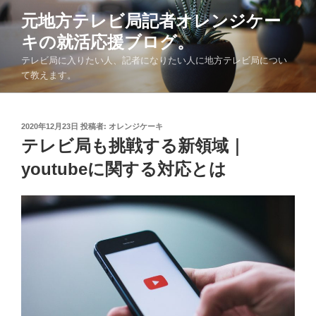
コ
元地方テレビ局記者オレンジケー
ン
キの就活応援ブログ。
テ
ン
テレビ局に入りたい人、記者になりたい人に地方テレビ局につい
ツ
て教えます。
へ
ス
キ
投
2020年12月23日
投稿者:
オレンジケーキ
稿
テレビ局も挑戦する新領域｜
ッ
日:
プ
youtubeに関する対応とは