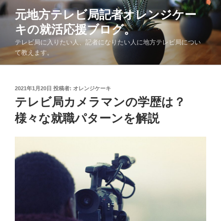
コ
元地方テレビ局記者オレンジケー
ン
キの就活応援ブログ。
テ
ン
テレビ局に入りたい人、記者になりたい人に地方テレビ局につい
ツ
て教えます。
へ
ス
キ
投
2021年1月20日
投稿者:
オレンジケーキ
稿
テレビ局カメラマンの学歴は？
ッ
日:
プ
様々な就職パターンを解説