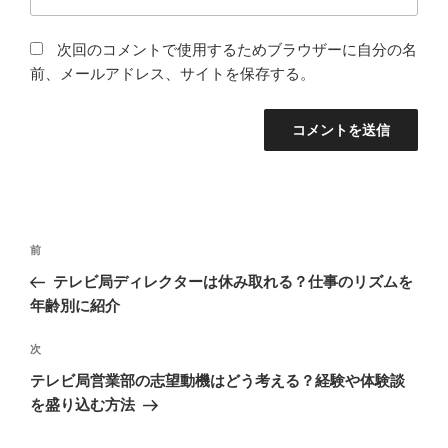
次回のコメントで使用するためブラウザーに自分の名
前、メールアドレス、サイトを保存する。
投
前
前
稿
の
テレビ局ディレクターは休み取れる？仕事のリズムを
ナ
投
年齢別に紹介
ビ
稿
ゲ
次
次
の
ー
テレビ局営業部の志望動機はどう考える？経験や体験談
投
シ
を盛り込む方法
稿
ョ