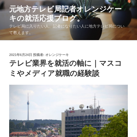
コ
元地方テレビ局記者オレンジケー
ン
キの就活応援ブログ。
テ
ン
テレビ局に入りたい人、記者になりたい人に地方テレビ局につい
ツ
て教えます。
へ
ス
キ
投
2021年6月24日
投稿者:
オレンジケーキ
稿
テレビ業界を就活の軸に｜マスコ
ッ
日:
プ
ミやメディア就職の経験談