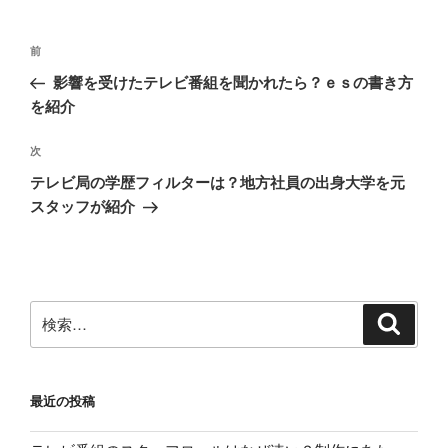
投
前
前
稿
の
影響を受けたテレビ番組を聞かれたら？ｅｓの書き方
ナ
投
を紹介
ビ
稿
ゲ
次
次
の
ー
テレビ局の学歴フィルターは？地方社員の出身大学を元
投
シ
スタッフが紹介
稿
ョ
ン
検
検
索
索:
最近の投稿